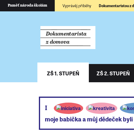
Vyprávěj příběhy
Dokumentaristou z
Paměť národa školám
ZŠ 1. STUPEŇ
ZŠ 2. STUPEŇ
I
moje babička a můj dědeček byli
Umíš si představit, že tví prarodiče byli