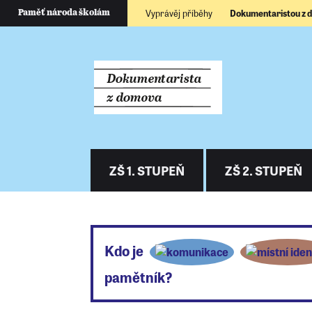
Vyprávěj příběhy
Dokumentaristou z
Paměť národa školám
ZŠ 1. STUPEŇ
ZŠ 2. STUPEŇ
Kdo je
pamětník?
Pokud chcete, můžete si nyní vyplnit prac