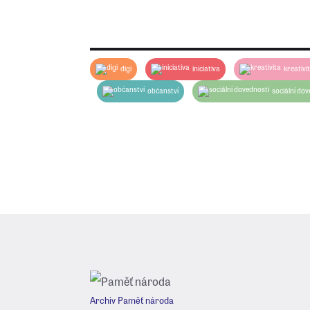
sourozence nebo kamaráda na telefonu.
digi
iniciativa
kreativi
občanství
sociální dov
Archiv Paměť národa