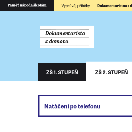
Vyprávěj příběhy
Dokumentaristou z
Paměť národa školám
ZŠ 1. STUPEŇ
ZŠ 2. STUPEŇ
Natáčení po telefonu
Natáčení pamětníka po telefonu je specifi
písemný souhlas s publikováním částí nah
výstupu). Nahrajte tedy na začátku rozho