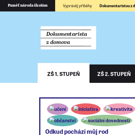
Vyprávěj příběhy
Dokumentaristou z
Paměť národa školám
ZŠ 1. STUPEŇ
ZŠ 2. STUPEŇ
Odkud pochází můj rod