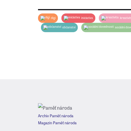
dostanete zhruba za týden (ale pokud chce
digi
iniciativa
kreativi
občanství
sociální dov
Archiv Paměť národa
Magazín Paměť národa