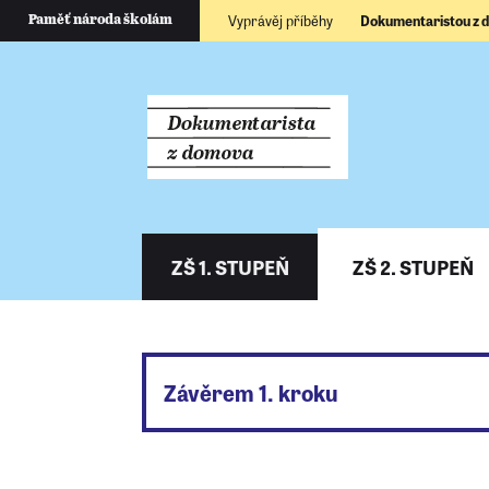
Vyprávěj příběhy
Dokumentaristou z
Paměť národa školám
ZŠ 1. STUPEŇ
ZŠ 2. STUPEŇ
Závěrem 1. kroku
Nyní tedy již víte, kdo je pamětník, a k č
se rozhodli natáčet vzpomínky někoho z vaš
vám poradíme, jak se na takový rozhovor 