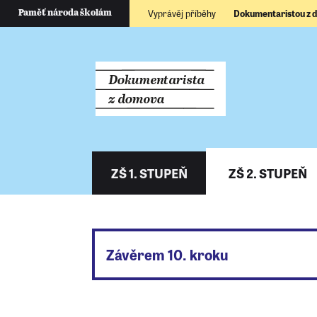
Vyprávěj příběhy
Dokumentaristou z
Paměť národa školám
ZŠ 1. STUPEŇ
ZŠ 2. STUPEŇ
Závěrem 10. kroku
Tak a máte to za sebou. Podařilo se vám stá
o něm vědět svým kamarádům. A vy si odpoč
Kroupa nebo někdo jiný z Post Bellum, že b