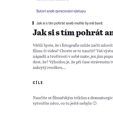
Sutori aneb zpracování výstupu
Jak si s tím pohrát aneb mohlo by mě bavit
Jak si s tím pohrát 
Věřili byste, že i fotografie může začít mluvi
filmu či videa? Chcete se to naučit? Váš výstu
nápadů a tvořivosti v sobě máte, jen jim pop
dost, že? Výhodou je, že při čase stráveném 
zakrytý rouškou…
CÍLE
Naučíte se filmařským trikům a dramaturgick
vytvoříte něco, co tu ještě nebylo 🙂